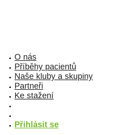
Přejít
k
obsahu
O nás
Příběhy pacientů
Naše kluby a skupiny
Partneři
Ke stažení
Přihlásit se