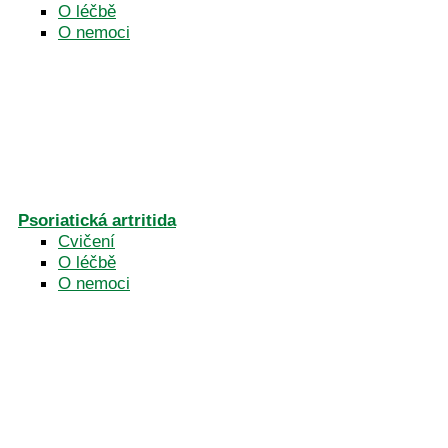
O léčbě
O nemoci
Psoriatická artritida
Cvičení
O léčbě
O nemoci