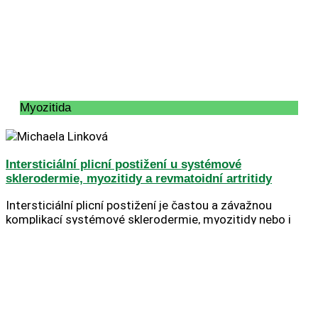
Myozitida
Intersticiální plicní postižení u systémové
sklerodermie, myozitidy a revmatoidní artritidy
Intersticiální plicní postižení je častou a závažnou
komplikací systémové sklerodermie, myozitidy nebo i
revmatoidní artritidy, která může výrazně ovlivnit dýchací
funkce a kvalitu života pacientů.
Celý článek »
28. 11. 2024