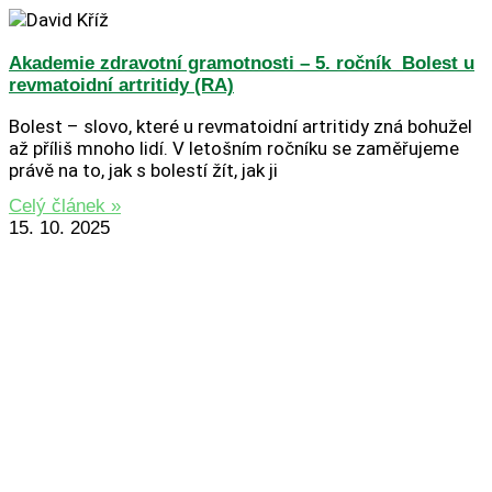
Akademie zdravotní gramotnosti – 5. ročník Bolest u
revmatoidní artritidy (RA)
Bolest – slovo, které u revmatoidní artritidy zná bohužel
až příliš mnoho lidí. V letošním ročníku se zaměřujeme
právě na to, jak s bolestí žít, jak ji
Celý článek »
15. 10. 2025