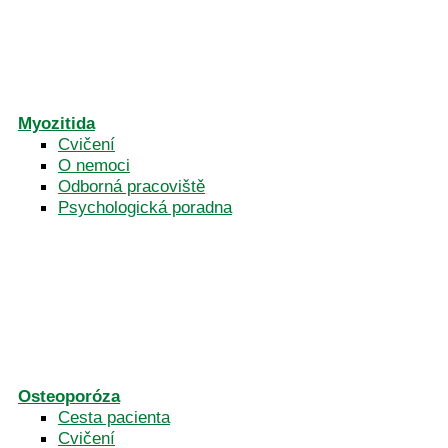
Myozitida
Cvičení
O nemoci
Odborná pracoviště
Psychologická poradna
Osteoporóza
Cesta pacienta
Cvičení