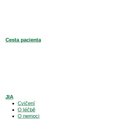
Cesta pacienta
JIA
Cvičení
O léčbě
O nemoci