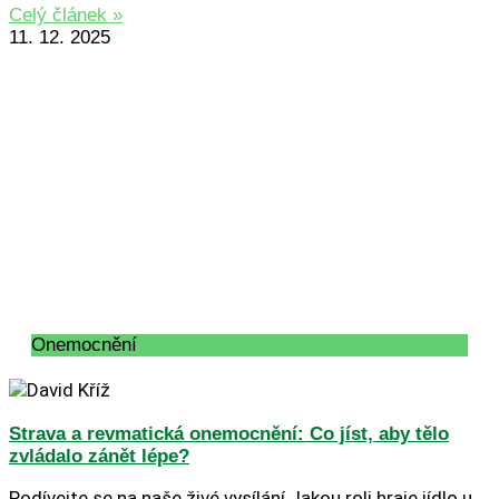
Celý článek »
11. 12. 2025
Onemocnění
Strava a revmatická onemocnění: Co jíst, aby tělo
zvládalo zánět lépe?
Podívejte se na naše živé vysílání Jakou roli hraje jídlo u