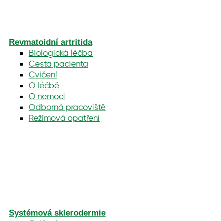
Revmatoidní artritida
Biologická léčba
Cesta pacienta
Cvičení
O léčbě
O nemoci
Odborná pracoviště
Režimová opatření
Systémová sklerodermie