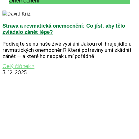
Onemocnění
Strava a revmatická onemocnění: Co jíst, aby tělo
zvládalo zánět lépe?
Podívejte se na naše živé vysílání Jakou roli hraje jídlo u
revmatických onemocnění? Které potraviny umí zklidnit
zánět — a které ho naopak umí pořádně
Celý článek »
3. 12. 2025