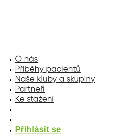
Přejít
k
obsahu
O nás
Příběhy pacientů
Naše kluby a skupiny
Partneři
Ke stažení
Přihlásit se