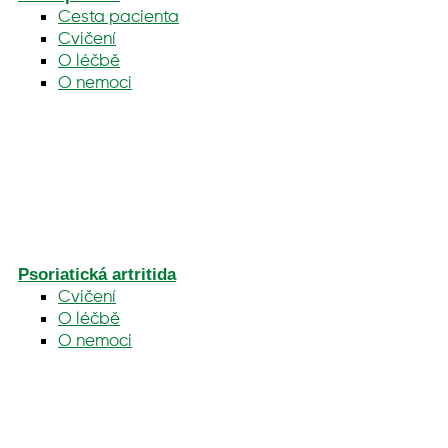
Cesta pacienta
Cvičení
O léčbě
O nemoci
Psoriatická artritida
Cvičení
O léčbě
O nemoci