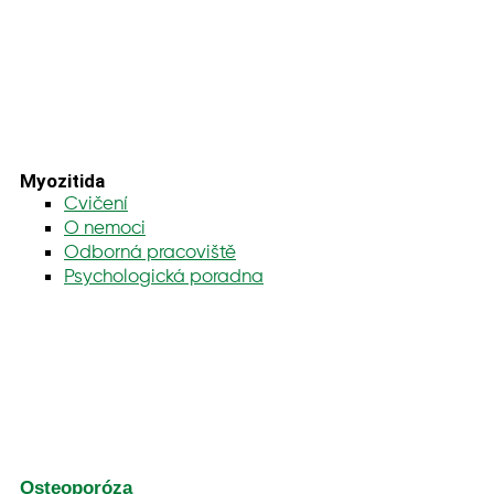
Myozitida
Cvičení
O nemoci
Odborná pracoviště
Psychologická poradna
Osteoporóza