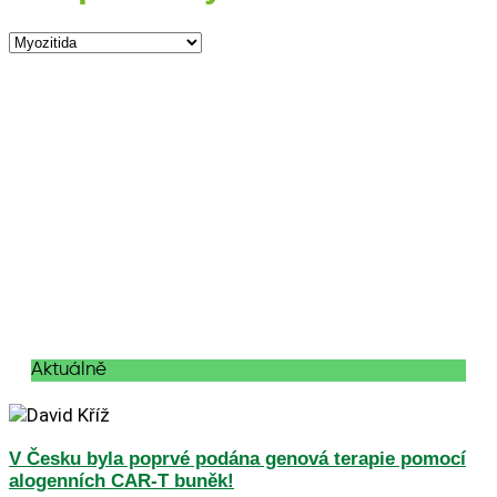
Aktuálně
V Česku byla poprvé podána genová terapie pomocí
alogenních CAR-T buněk!