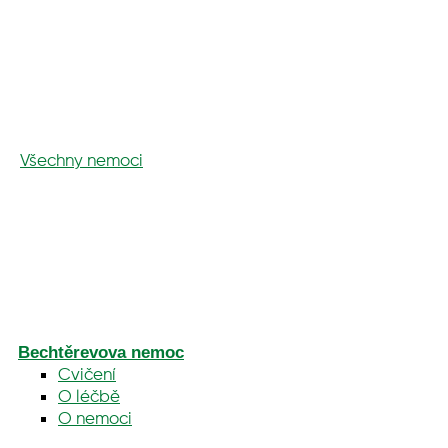
Všechny nemoci
Bechtěrevova nemoc
Cvičení
O léčbě
O nemoci