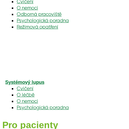
Cvičení
O nemoci
Odborná pracoviště
Psychologická poradna
Režimová opatření
Systémový lupus
Cvičení
O léčbě
O nemoci
Psychologická poradna
Pro pacienty