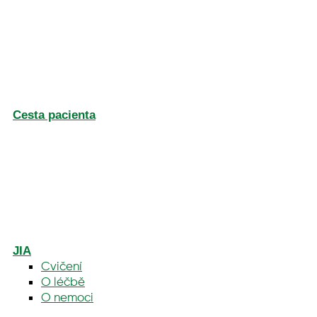
Cesta pacienta
JIA
Cvičení
O léčbě
O nemoci