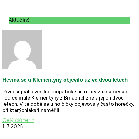
Aktuálně
Revma se u Klementýny objevilo už ve dvou letech
První signál juvenilní idiopatické artritidy zaznamenali
rodiče malé Klementýny z Brnapřibližně v jejích dvou
letech. V té době se u holčičky objevovaly často horečky,
při kterýchlékaři naměřili
Celý článek »
1. 7. 2026