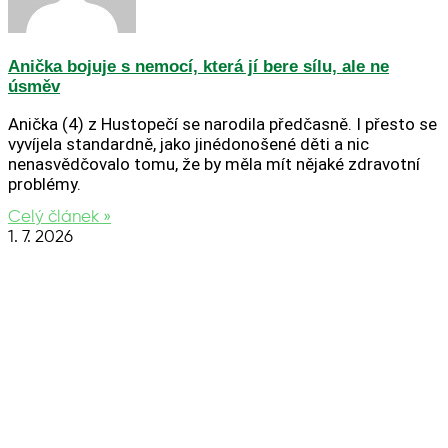
Anička bojuje s nemocí, která jí bere sílu, ale ne
úsměv
Anička (4) z Hustopečí se narodila předčasně. I přesto se
vyvíjela standardně, jako jinédonošené děti a nic
nenasvědčovalo tomu, že by měla mít nějaké zdravotní
problémy.
Celý článek »
1. 7. 2026