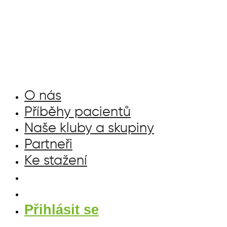
Přejít
k
obsahu
O nás
Příběhy pacientů
Naše kluby a skupiny
Partneři
Ke stažení
Přihlásit se