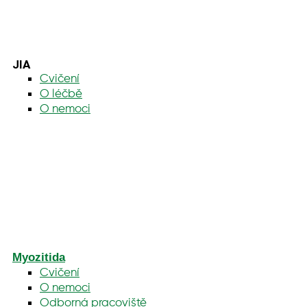
JIA
Cvičení
O léčbě
O nemoci
Myozitida
Cvičení
O nemoci
Odborná pracoviště