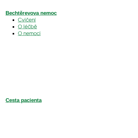
Bechtěrevova nemoc
Cvičení
O léčbě
O nemoci
Cesta pacienta