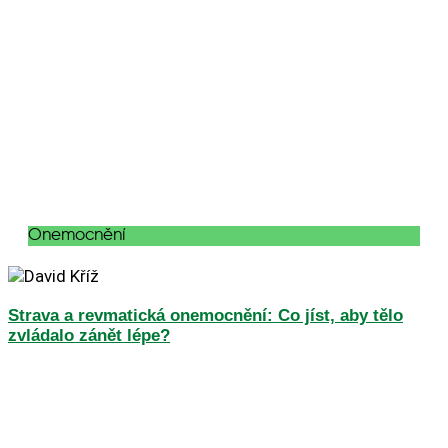
Onemocnění
Strava a revmatická onemocnění: Co jíst, aby tělo
zvládalo zánět lépe?
Podívejte se na naše živé vysílání Jakou roli hraje jídlo u
revmatických onemocnění? Které potraviny umí zklidnit
zánět — a které ho naopak umí pořádně
Celý článek »