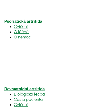
Psoriatická artritida
Cvičení
O léčbě
O nemoci
Revmatoidní artritida
Biologická léčba
Cesta pacienta
Cvičení