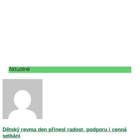
Aktuálně
Dětský revma den přinesl radost, podporu i cenná
setkání