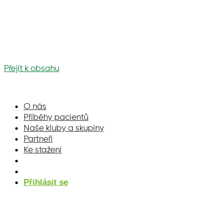
Přejít k obsahu
O nás
Příběhy pacientů
Naše kluby a skupiny
Partneři
Ke stažení
Přihlásit se