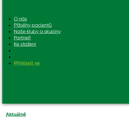
O nás
Příběhy pacientů
Naše kluby a skupiny
Partneři
Ke stažení
Přihlásit se
Aktuálně