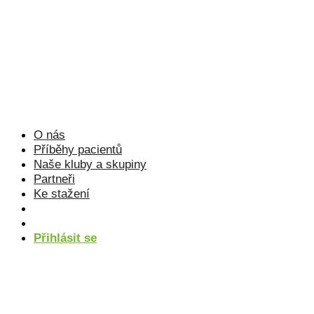
Přejít
k
obsahu
O nás
Příběhy pacientů
Naše kluby a skupiny
Partneři
Ke stažení
Přihlásit se