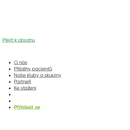
Přejít k obsahu
O nás
Příběhy pacientů
Naše kluby a skupiny
Partneři
Ke stažení
Přihlásit se