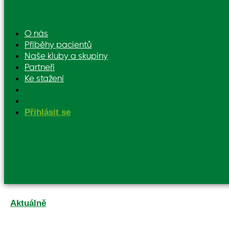
O nás
Příběhy pacientů
Naše kluby a skupiny
Partneři
Ke stažení
Přihlásit se
Aktuálně