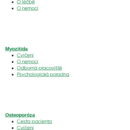
O léčbě
O nemoci
Myozitida
Cvičení
O nemoci
Odborná pracoviště
Psychologická poradna
Osteoporóza
Cesta pacienta
Cvičení