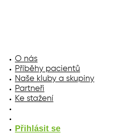
Přejít
k
obsahu
O nás
Příběhy pacientů
Naše kluby a skupiny
Partneři
Ke stažení
Přihlásit se