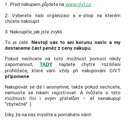
1. Před nákupem půjdete na
www.givt.cz
2. Vyberete naši organizaci a e-shop na kterém
chcete nakoupit
3. Nakoupíte, jak jste zvyklí
To je celé.
Nestojí vás to ani korunu navíc a my
dostaneme část peněz z ceny nákupu.
Pokud nechcete na tuto možnost pomoci nikdy
zapomenout,
najdete chytré rozšíření
TADY
prohlížeče, které vám vždy při nakupování GIVT
připomene
.
Nakupovat se dá i anonymně, takže pokud nechcete,
nemusíte se nikam registrovat. A můžete o této
možnosti říci i svým přátelům – ať nenakupují
"zbytečně" :).
Díky, že na nás myslíte a pomáháte nám!