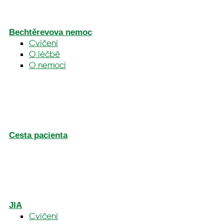
Bechtěrevova nemoc
Cvičení
O léčbě
O nemoci
Cesta pacienta
JIA
Cvičení