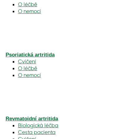
O léčbě
O nemoci
Psoriatická artritida
Cvičení
O léčbě
O nemoci
Revmatoidní artritida
Biologická léčba
Cesta pacienta