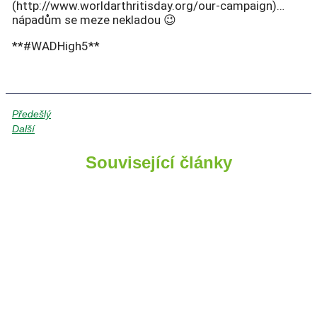
(http://www.worldarthritisday.org/our-campaign)…
nápadům se meze nekladou 😉
**#WADHigh5**
Předešlý
Další
Související články