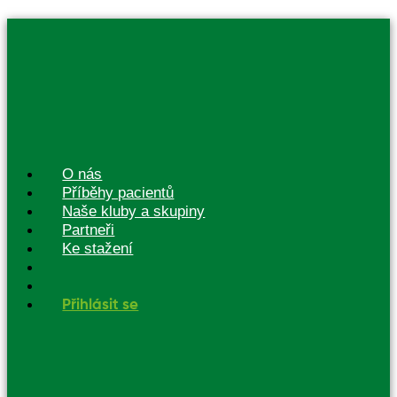
O nás
Příběhy pacientů
Naše kluby a skupiny
Partneři
Ke stažení
Přihlásit se