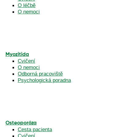
O léčbě
O nemoci
Myozitida
Cvičení
O nemoci
Odborná pracoviště
Psychologická poradna
Osteoporóza
Cesta pacienta
Cvičení