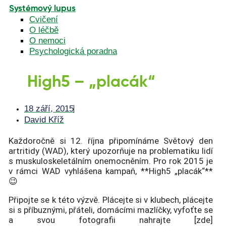
Systémový lupus
Cvičení
O léčbě
O nemoci
Psychologická poradna
High5 – „placák“
18 září, 2015
David Kříž
Každoročně si 12. října připomínáme Světový den
artritidy (WAD), který upozorňuje na problematiku lidí
s muskuloskeletálním onemocněním. Pro rok 2015 je
v rámci WAD vyhlášena kampaň, **High5 „placák“**
😉
Připojte se k této výzvě. Plácejte si v klubech, plácejte
si s příbuznými, přáteli, domácími mazlíčky, vyfoťte se
a svou fotografii nahrajte [zde]