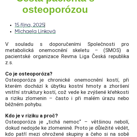
osteoporózou
15 října, 2025
Michaela Linková
V souladu s doporučeními Společnosti pro
metabolická onemocnění skeletu – (SMOS) a
pacientské organizace Revma Liga Česká republika
z.s.
Co je osteoporóza?
Osteoporóza je chronické onemocnění kostí, při
kterém dochází k úbytku kostní hmoty a zhoršení
vnitřní struktury kostí, což vede ke zvýšené křehkosti
a riziku zlomenin – často i při malém úrazu nebo
běžném pohybu.
Kdo je v riziku a proč?
Osteoporóza je „tichá nemoc“ – většinou nebolí,
dokud nedojde ke zlomenině. Proto je důležité vědět,
kdo patří mezi ohrožené skupiny a čeho si na sobě