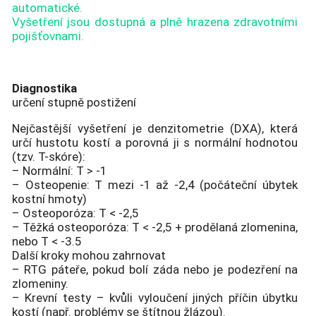
automatické.
Vyšetření jsou dostupná a plně hrazena zdravotními
pojišťovnami.
Diagnostika
určení stupně postižení
Nejčastější vyšetření je denzitometrie (DXA), která
určí hustotu kostí a porovná ji s normální hodnotou
(tzv. T-skóre):
– Normální: T > -1
– Osteopenie: T mezi -1 až -2,4 (počáteční úbytek
kostní hmoty)
– Osteoporóza: T < -2,5
– Těžká osteoporóza: T < -2,5 + prodělaná zlomenina,
nebo T < -3.5
Další kroky mohou zahrnovat
– RTG páteře, pokud bolí záda nebo je podezření na
zlomeniny.
– Krevní testy – kvůli vyloučení jiných příčin úbytku
kostí (např. problémy se štítnou žlázou).