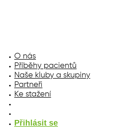
Přejít
k
obsahu
O nás
Příběhy pacientů
Naše kluby a skupiny
Partneři
Ke stažení
Přihlásit se