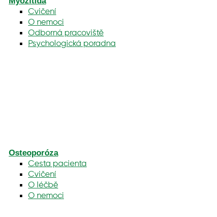
Myozitida
Cvičení
O nemoci
Odborná pracoviště
Psychologická poradna
Osteoporóza
Cesta pacienta
Cvičení
O léčbě
O nemoci