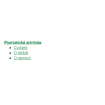
Psoriatická artritida
Cvičení
O léčbě
O nemoci