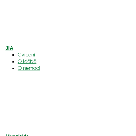
JIA
Cvičení
O léčbě
O nemoci