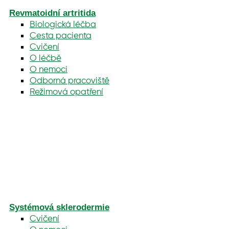
Revmatoidní artritida
Biologická léčba
Cesta pacienta
Cvičení
O léčbě
O nemoci
Odborná pracoviště
Režimová opatření
Systémová sklerodermie
Cvičení