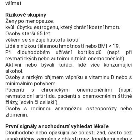
všímat.
Rizikové skupiny
Ženy po menopauze:
kvůli úbytku estrogenu, který chrání kostní hmotu.
Osoby starší 65 let:
věkem se snižuje hustota kostí.
Lidé s nízkou tělesnou hmotností nebo BMI < 19.
Při dlouhodobém užívání kortikoidů (např. při
revmatických nebo autoimunitních onemocněních).
Aktivní nebo bývalí kuřáci, lidé více konzumující
alkohol.
Osoby s nízkým příjmem vápníku a vitaminu D nebo s
minimálním pohybem.
Pacienti s chronickými onemocněními (např.
revmatoidní artirtida, pacienti s onemocněním štítné
žlázy, ledvin či celiakií).
Osoby s rodinnou anamnézou osteoporózy nebo
zlomenin.
První signály a rozhodnutí vyhledat lékaře
Dlouhodobé nebo opakující se bolesti zad, často bez
jasné příčiny, zejména v oblasti mezi lopatkami nebo v