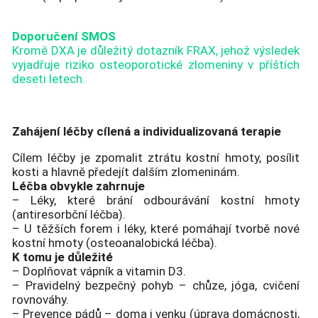
Doporučení SMOS
Kromě DXA je důležitý dotazník FRAX, jehož výsledek
vyjadřuje riziko osteoporotické zlomeniny v příštích
deseti letech.
Zahájení léčby cílená a individualizovaná terapie
Cílem léčby je zpomalit ztrátu kostní hmoty, posílit
kosti a hlavně předejít dalším zlomeninám.
Léčba obvykle zahrnuje
– Léky, které brání odbourávání kostní hmoty
(antiresorbční léčba).
– U těžších forem i léky, které pomáhají tvorbě nové
kostní hmoty (osteoanalobická léčba).
K tomu je důležité
– Doplňovat vápník a vitamin D3.
– Pravidelný bezpečný pohyb – chůze, jóga, cvičení
rovnováhy.
– Prevence pádů – doma i venku (úprava domácnosti,