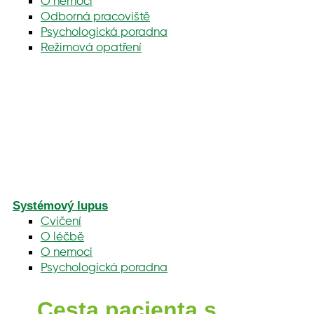
O nemoci
Odborná pracoviště
Psychologická poradna
Režimová opatření
Systémový lupus
Cvičení
O léčbě
O nemoci
Psychologická poradna
Cesta pacienta s