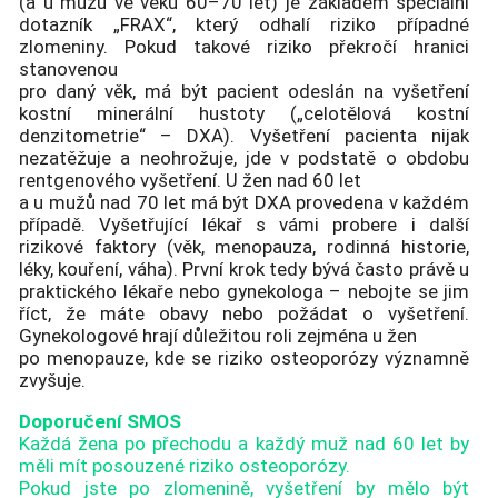
(a u mužů ve věku 60–70 let) je základem speciální
dotazník „FRAX“, který odhalí riziko případné
zlomeniny. Pokud takové riziko překročí hranici
stanovenou
pro daný věk, má být pacient odeslán na vyšetření
kostní minerální hustoty („celotělová kostní
denzitometrie“ – DXA). Vyšetření pacienta nijak
nezatěžuje a neohrožuje, jde v podstatě o obdobu
rentgenového vyšetření. U žen nad 60 let
a u mužů nad 70 let má být DXA provedena v každém
případě. Vyšetřující lékař s vámi probere i další
rizikové faktory (věk, menopauza, rodinná historie,
léky, kouření, váha). První krok tedy bývá často právě u
praktického lékaře nebo gynekologa – nebojte se jim
říct, že máte obavy nebo požádat o vyšetření.
Gynekologové hrají důležitou roli zejména u žen
po menopauze, kde se riziko osteoporózy významně
zvyšuje.
Doporučení SMOS
Každá žena po přechodu a každý muž nad 60 let by
měli mít posouzené riziko osteoporózy.
Pokud jste po zlomenině, vyšetření by mělo být