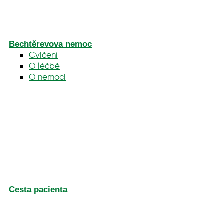
Bechtěrevova nemoc
Cvičení
O léčbě
O nemoci
Cesta pacienta