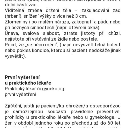
dolní části zad.
Viditelná změna držení těla – zakulacování zad
(hrbení), snížení výšky o více než 3 cm.
Zlomeniny i po malém nárazu, zakopnutí a pádu nebo
při běžných činnostech (např. otevření okna).
Únava, svalová slabost, ztráta jistoty při chůzi,
nejistota při vstávání ze židle nebo postele.
Pocit, že „se něco mění“, (např. nevysvětlitelná bolest
nebo pokles kondice, kterou si pacient nedokáže jinak
vysvětlit).
První vyšetření
u praktického lékaře
Praktický lékař či gynekolog:
první vyšetření
Zjištění, jestli je pacient/ka ohrožen/a osteoporózou
je samozřejmou součástí pravidelné preventivní
prohlídky u praktického lékaře nebo u gynekologa. U
žen v období jednoho roku po přechodu až do 60 let