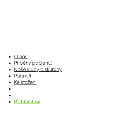
Přejít
k
obsahu
O nás
Příběhy pacientů
Naše kluby a skupiny
Partneři
Ke stažení
Přihlásit se