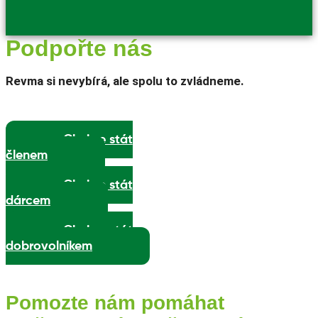
Podpořte nás
Revma si nevybírá, ale spolu to zvládneme.
Chci se stát
členem
Chci se stát
dárcem
Chci se stát
dobrovolníkem
Pomozte nám pomáhat