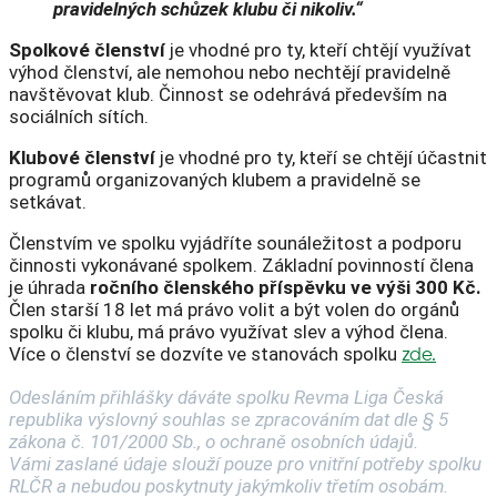
pravidelných schůzek klubu či nikoliv.“
Spolkové členství
je vhodné pro ty, kteří chtějí využívat
výhod členství, ale nemohou nebo nechtějí pravidelně
navštěvovat klub. Činnost se odehrává především na
sociálních sítích.
Klubové členství
je vhodné pro ty, kteří se chtějí účastnit
programů organizovaných klubem a pravidelně se
setkávat.
Členstvím ve spolku vyjádříte sounáležitost a podporu
činnosti vykonávané spolkem. Základní povinností člena
je úhrada
ročního členského příspěvku ve výši 300 Kč.
Člen starší 18 let má právo volit a být volen do orgánů
spolku či klubu, má právo využívat slev a výhod člena.
Více o členství se dozvíte ve stanovách spolku
zde.
Odesláním přihlášky dáváte spolku Revma Liga Česká
republika výslovný souhlas se zpracováním dat dle § 5
zákona č. 101/2000 Sb., o ochraně osobních údajů.
Vámi zaslané údaje slouží pouze pro vnitřní potřeby spolku
RLČR a nebudou poskytnuty jakýmkoliv třetím osobám.