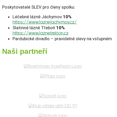
Poskytovatelé SLEV pro členy spolku:
Léčebné lázně Jáchymov
10%
https://www.laznejachymov.cz/
Slatinné lázně Třeboň
10%
https://www.laznetrebon.cz
Pardubické divadlo – pravidelné slevy na vstupném
Naši partneří