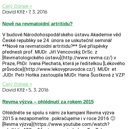
Celý článek »
David Kříž
7. 3. 2016
Nově na revmatoidní artritidu?
V budově Národohospodářského ústavu Akademie věd
České republiky se 24. února se uskutečnil seminář
**Nově na revmatoidní artritidu?** Své příspěvky
přednesli prof. MUDr. Jiří Vencovský, DrSc. z
[Revmatologického ústavu](http://www.revma.cz/) v
Praze, PhDr. Ivana Plechatá, která je ředitelkou [Lékového
průvodce](http://www.lekovypruvodce.cz/). MUDr. et
JUDr. Petr Hoňka zastoupila MUDr. Hana Šustková z VZP.
Celý článek »
David Kříž
5. 3. 2016
Revma výzva – ohlédnutí za rokem 2015
Ohlédněte se spolu s námi za kampaní Revma výzva
2015 a nezapomeňte…pokračujeme i v roce 2016 🙂
[Revma výzva](https://www.youtube.com/watch?