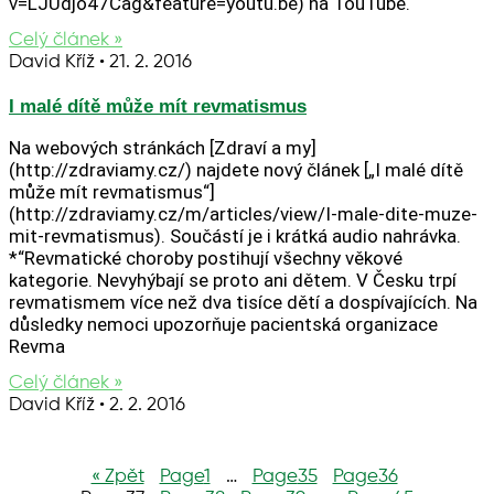
v=LJUdjo47Cag&feature=youtu.be) na TouTube.
Celý článek »
David Kříž
21. 2. 2016
I malé dítě může mít revmatismus
Na webových stránkách [Zdraví a my]
(http://zdraviamy.cz/) najdete nový článek [„I malé dítě
může mít revmatismus“]
(http://zdraviamy.cz/m/articles/view/I-male-dite-muze-
mit-revmatismus). Součástí je i krátká audio nahrávka.
*“Revmatické choroby postihují všechny věkové
kategorie. Nevyhýbají se proto ani dětem. V Česku trpí
revmatismem více než dva tisíce dětí a dospívajících. Na
důsledky nemoci upozorňuje pacientská organizace
Revma
Celý článek »
David Kříž
2. 2. 2016
« Zpět
Page
1
…
Page
35
Page
36