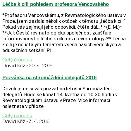
Léčba k cíli pohledem profesora Vencovského
*Profesoru Vencovskému, z Revmatologického ústavu v
Praze, jsem zaslala několik otázek k tématu „léčba k cíli“.
Pokud vás zajímají jeho odpovědi, čtěte dál…* *(E. M.)*
**Jak Česká revmatologická společnost zajišťuje
informovanost o léčbě k cíli mezi revmatology?** Léčba
k cíli je neustálým tématem všech našich vědeckých a
edukačních setkání. Při
Celý článek »
David Kříž
20. 4. 2016
Pozvánka na shromáždění delegátů 2016
Dovolujeme si vás pozvat na letošní Shromáždění
delegátů. Bude se konat 14. května od 10.30 hodin v
Revmatologickém ústavu v Praze. Více informací
naleznete v příloze.
Celý článek »
David Kříž
3. 4. 2016