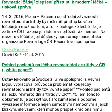
Revmatici žádají zlepšení přístupu k moderní léčbě –
tisková zpráva
14. 3. 2016, Praha – Pacienti se střední závažností
revmatoidní artritidy by měli mít přístup ke všem
léčebným možnostem, a to i k biologické léčbě. Ta je
zatím v ČR hrazena jen lidem v nejtěžší fázi nemoci. Na
mezeru v léčbě a její důsledky upozorňuje pacientská
organizace Revma Liga ČR. Pacienti ve spolupráci
Celý článek »
David Kříž
14. 3. 2016
Pohled pacientů na léčbu revmatoidní artritidy v ČR
(„white paper“)
Ústav lékového průvodce z. ú. ve spolupráci s Revma
Ligou vypracoval průvodce problematikou léčby
revmatoidní artritidy tzv. „white paper“ **Pohled pacientů
na léčbu revmatoidní artritidy v ČR**. *Cílem tohoto
dokumentu je poskytnout srozumitelné a odborně
vyvážené informace nejen samotným nemocným a jejich
blízkým, ale všem, kteří mohou přispět k racionálnímu