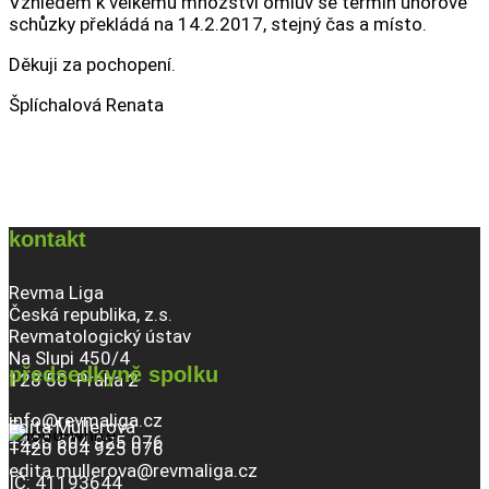
Vzhledem k velkému množství omluv se termín únorové
schůzky překládá na 14.2.2017, stejný čas a místo.
Děkuji za pochopení.
Šplíchalová Renata
kontakt
Revma Liga
Česká republika, z.s.
Revmatologický ústav
Na Slupi 450/4
předsedkyně spolku
128 50 Praha 2
info@revmaliga.cz
Edita Müllerová
+420 604 925 076
+420 604 925 076
edita.mullerova@revmaliga.cz
IČ: 41193644