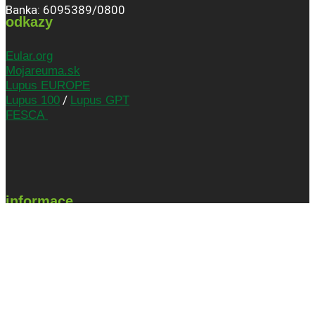
Banka: 6095389/0800
odkazy
Eular.org
Mojareuma.sk
Lupus EUROPE
/
Lupus 100
Lupus GPT
FESCA
informace
Podmínky užití
Ke stažení
O nás
Partneři
Program ZDRAVÍ