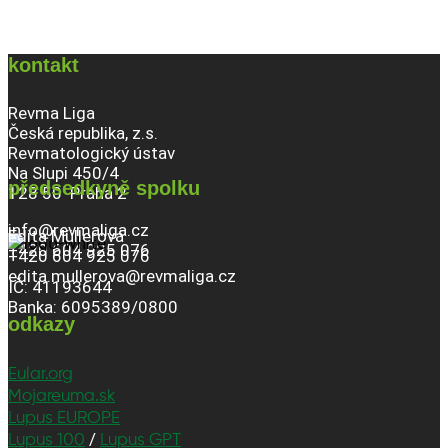
kontakt
Revma Liga
Česká republika, z.s.
Revmatologický ústav
Na Slupi 450/4
předsedkyně spolku
128 50 Praha 2
info@revmaliga.cz
Edita Müllerová
+420 604 925 076
+420 604 925 076
edita.mullerova@revmaliga.cz
IČ: 41193644
Banka: 6095389/0800
odkazy
Eular.org
Mojareuma.sk
Lupus EUROPE
/
Lupus 100
Lupus GPT