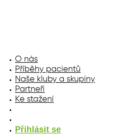
Přejít
k
obsahu
O nás
Příběhy pacientů
Naše kluby a skupiny
Partneři
Ke stažení
Přihlásit se