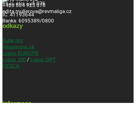
+420 604 925 076
+420 604 925 076
edita.mullerova@revmaliga.cz
IČ: 41193644
Banka: 6095389/0800
odkazy
Eular.org
Mojareuma.sk
Lupus EUROPE
/
Lupus 100
Lupus GPT
FESCA
informace
Podmínky užití
Ke stažení
O nás