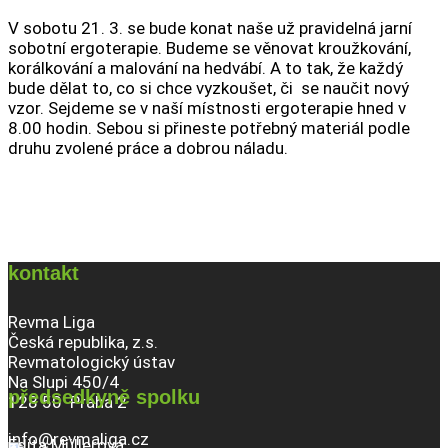
V sobotu 21. 3. se bude konat naše už pravidelná jarní
sobotní ergoterapie. Budeme se věnovat kroužkování,
korálkování a malování na hedvábí. A to tak, že každý
bude dělat to, co si chce vyzkoušet, či se naučit nový
vzor. Sejdeme se v naší místnosti ergoterapie hned v
8.00 hodin. Sebou si přineste potřebný materiál podle
druhu zvolené práce a dobrou náladu.
kontakt
Revma Liga
Česká republika, z.s.
Revmatologický ústav
Na Slupi 450/4
předsedkyně spolku
128 50 Praha 2
info@revmaliga.cz
Edita Müllerová